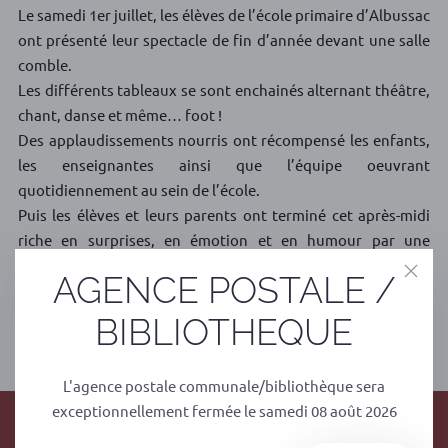
Le samedi 1er juillet, les élèves de l’école primaire d’Albussac
ont présenté leur spectacle de fin d’année devant une salle
comble.
Les différents tableaux se sont enchainés alternant théâtre,
chant, danse et même… foot !
Des applaudissements nourris ont récompensé les enfants,
les enseignantes ainsi que l’équipe oeuvrant
quotidiennement au sein de l’école.
Puis les élèves et leurs parents ont terminé cet après-midi
riche en surprises, en émotion et en humour par une
sympathique kermesse suivie d’un agréable repas.
AGENCE POSTALE /
BIBLIOTHEQUE
PRÉCÉDENT
SUIVANT
L'agence postale communale/bibliothèque sera
exceptionnellement fermée le samedi 08 août 2026