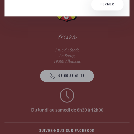
FERMER
Mairie
1 rue du Stade
Le Bourg
19380 Albussac
05 55 28 61 48
Du lundi au samedi de 8h30 à 12h00
SUIVEZ-NOUS SUR FACEBOOK