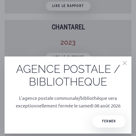
LIRE LE RAPPORT
CHANTAREL
2023
LIRE LE RAPPORT
AGENCE POSTALE /
LACHAUD
BIBLIOTHEQUE
2023
L'agence postale communale/bibliothèque sera
exceptionnellement fermée le samedi 08 août 2026
LIRE LE RAPPORT
FERMER
MADELBOS