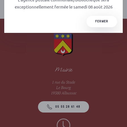
PRÉCÉDENT
SUIVANT
exceptionnellement fermée le samedi 08 août 2026
FERMER
Mairie
1 rue du Stade
Le Bourg
19380 Albussac
05 55 28 61 48