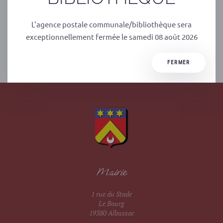
L'agence postale communale/bibliothèque sera
exceptionnellement fermée le samedi 08 août 2026
PRÉCÉDENT
SUIVANT
FERMER
Mairie
1 rue du Stade
Le Bourg
19380 Albussac