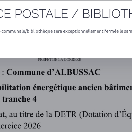
ent école – Tranche 4
E POSTALE / BIBLIO
e communale/bibliothèque sera exceptionnellement fermée le sam