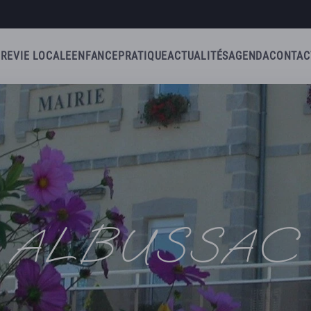
IRE
VIE LOCALE
ENFANCE
PRATIQUE
ACTUALITÉS
AGENDA
CONTAC
ALBUSSAC