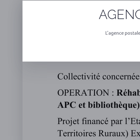
Réhabilitation énergétique ancien bâtim
AGENC
L'agence postal