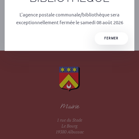
Pour y accéder, veuillez cliquer sur le lien suivant :
https://sve.sirap.fr/#/019004/connexion.
L'agence postale communale/bibliothèque sera
exceptionnellement fermée le samedi 08 août 2026
PRÉCÉDENT
SUIVANT
FERMER
Mairie
1 rue du Stade
Le Bourg
19380 Albussac