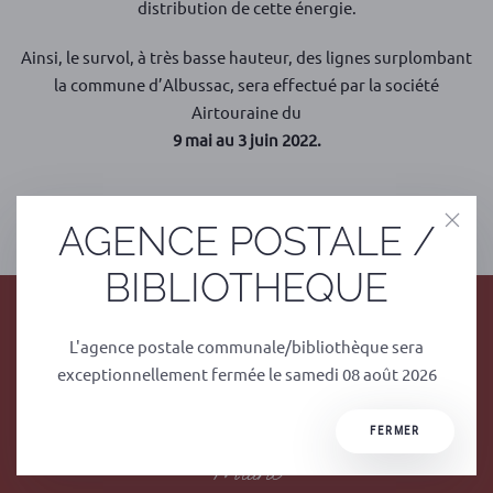
distribution de cette énergie.
Ainsi, le survol, à très basse hauteur, des lignes surplombant
la commune d’Albussac, sera effectué par la société
Airtouraine du
9 mai au 3 juin 2022.
PRÉCÉDENT
SUIVANT
AGENCE POSTALE /
BIBLIOTHEQUE
L'agence postale communale/bibliothèque sera
exceptionnellement fermée le samedi 08 août 2026
FERMER
Mairie