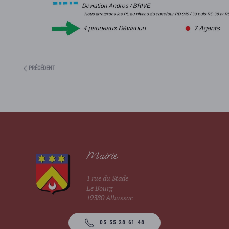
PRÉCÉDENT
Mairie
1 rue du Stade
Le Bourg
19380 Albussac
05 55 28 61 48