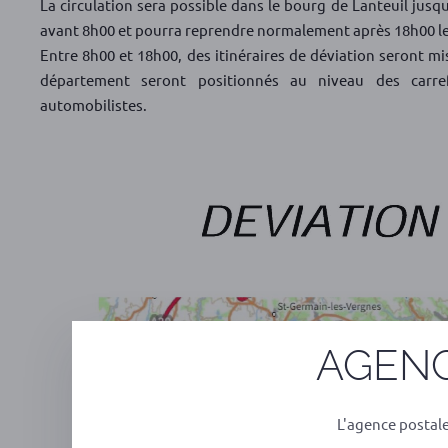
La circulation sera possible dans le bourg de Lanteuil jusq
avant 8h00 et pourra reprendre normalement après 18h00 les
Entre 8h00 et 18h00, des itinéraires de déviation seront mi
département seront positionnés au niveau des carref
automobilistes.
AGENC
L'agence postal