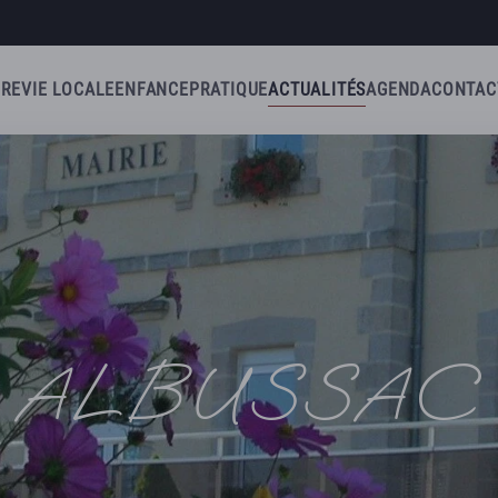
IRE
VIE LOCALE
ENFANCE
PRATIQUE
ACTUALITÉS
AGENDA
CONTAC
ALBUSSAC