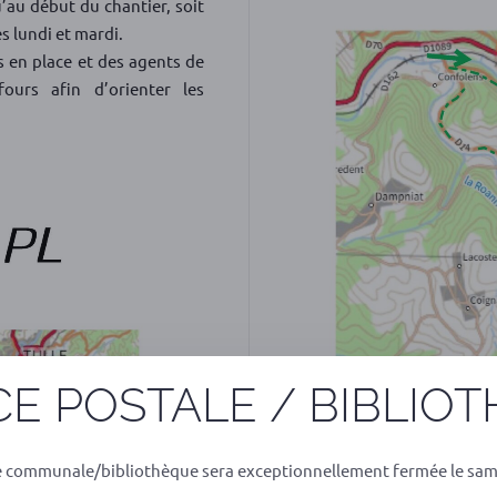
u’au début du chantier, soit
 lundi et mardi.
s en place et des agents de
ours afin d’orienter les
E POSTALE / BIBLIO
e communale/bibliothèque sera exceptionnellement fermée le sam