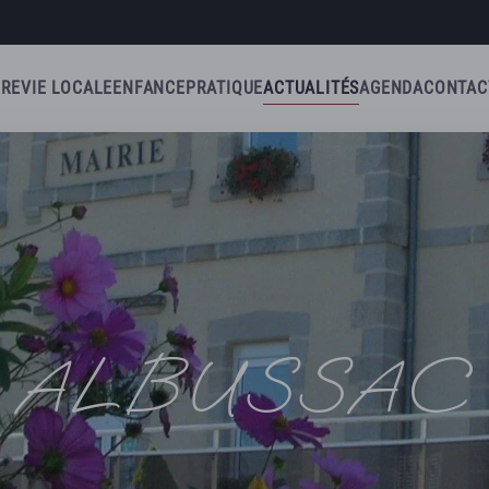
IRE
VIE LOCALE
ENFANCE
PRATIQUE
ACTUALITÉS
AGENDA
CONTAC
ALBUSSAC