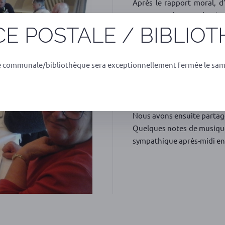
Après le rapport moral, d’
comptes et la reconduction
du programme des activi
E POSTALE / BIBLIO
destination de nos prochain
semble l’emporter sur le P
e communale/bibliothèque sera exceptionnellement fermée le sam
les choix se portent à 
bourbonnaise.
Les effectifs sont constan
souhaité la bienvenue.
Nous avons ensuite partagé 
Quelques notes de musique
sympathique après-midi en