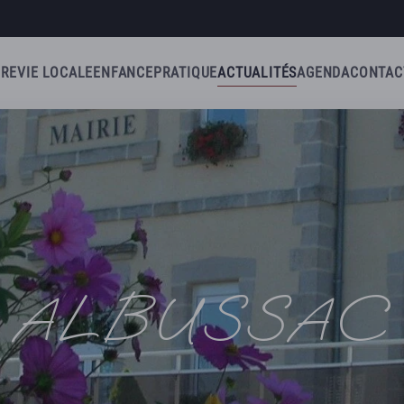
IRE
VIE LOCALE
ENFANCE
PRATIQUE
ACTUALITÉS
AGENDA
CONTAC
ALBUSSAC