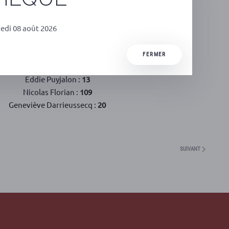
Nuls :
16
Edwige Diaz :
32
Alain Rousset :
73
edi 08 août 2026
Guillaume Perchet :
7
Clémence Guetté :
8
FERMER
Nicolas Thierry :
35
Eddie Puyjalon :
13
Nicolas Florian :
109
Geneviève Darrieussecq :
20
SUIVANT