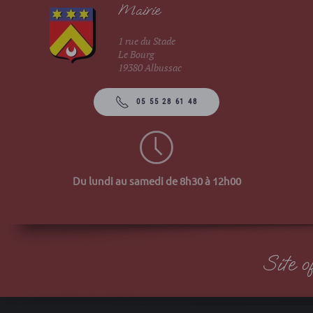
Mairie
1 rue du Stade
Le Bourg
19380 Albussac
05 55 28 61 48
Du lundi au samedi de 8h30 à 12h00
Site 