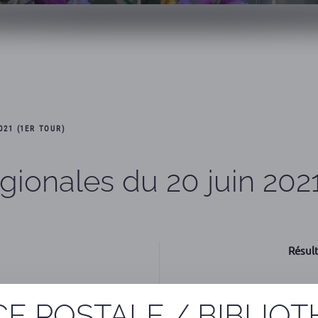
021 (1ER TOUR)
gionales du 20 juin 2021 
Résult
E POSTALE / BIBLIO