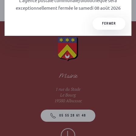
L'agence postale communale/bibliothèque sera
PRÉCÉDENT
SUIVANT
exceptionnellement fermée le samedi 08 août 2026
FERMER
Mairie
1 rue du Stade
Le Bourg
19380 Albussac
05 55 28 61 48