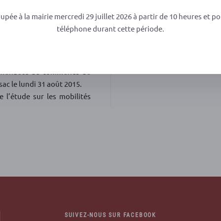
services ; instance de coo
d’information ; médiathè
oupée à la mairie mercredi 29 juillet 2026 à partir de 10 heures et po
subvention au comice agri
téléphone durant cette période.
au veau de lait ; questions 
La réunion s’est clôturée a
ommunauté de communes du
sac le lundi 31 août 2015.
e l’étude sur les mobilités
SUIVEZ-NOUS SUR FACEBOOK