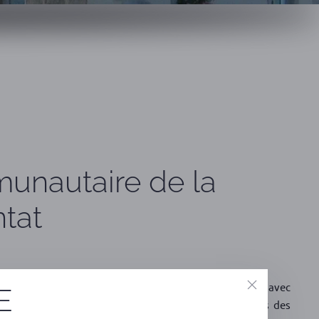
munautaire de la
tat
 de poste suite à avancement de grade ; convention avec
E
e ; instance de coordination pour l’autonomie : tarifs des