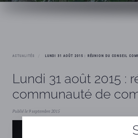
ACTUALITÉS
LUNDI 31 AOÛT 2015 : RÉUNION DU CONSEIL C
Lundi 31 août 2015 :
communauté de comm
Publié le 9 septembre 2015