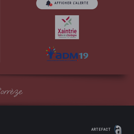
AFFICHER L’ALERTE
orrèze
ARTEFACT