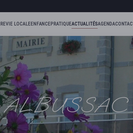
IRE
VIE LOCALE
ENFANCE
PRATIQUE
ACTUALITÉS
AGENDA
CONTAC
ALBUSSAC