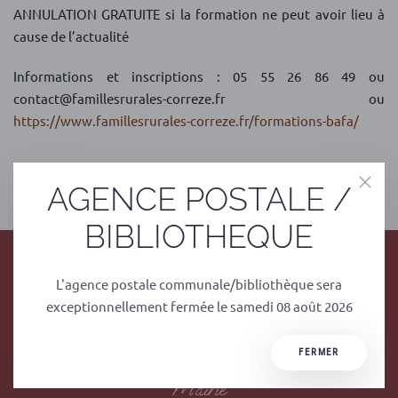
ANNULATION GRATUITE si la formation ne peut avoir lieu à
cause de l’actualité
Informations et inscriptions : 05 55 26 86 49 ou
contact@famillesrurales-correze.fr ou
https://www.famillesrurales-correze.fr/formations-bafa/
PRÉCÉDENT
SUIVANT
AGENCE POSTALE /
BIBLIOTHEQUE
L'agence postale communale/bibliothèque sera
exceptionnellement fermée le samedi 08 août 2026
FERMER
Mairie