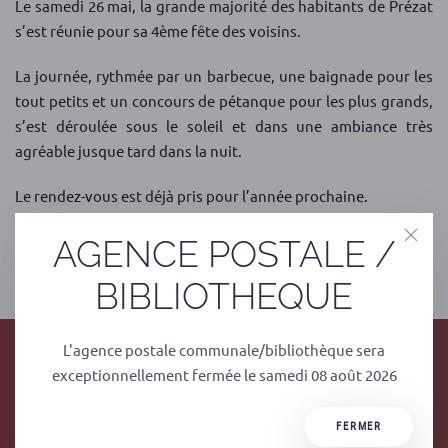
Le samedi 26 mai, la grande majorité des habitants de Prézat
s’est réunie pour sa 4ème fête des voisins.
La journée, rythmée par un barbecue, une baignade pour les
tout petits et un concours de pétanque pour les plus grands,
s’est déroulée sous le soleil et dans une ambiance très
agréable jusque tard dans la nuit.
Le rendez-vous est déjà pris pour l’année prochaine.
AGENCE POSTALE /
PRÉCÉDENT
SUIVANT
BIBLIOTHEQUE
L'agence postale communale/bibliothèque sera
exceptionnellement fermée le samedi 08 août 2026
FERMER