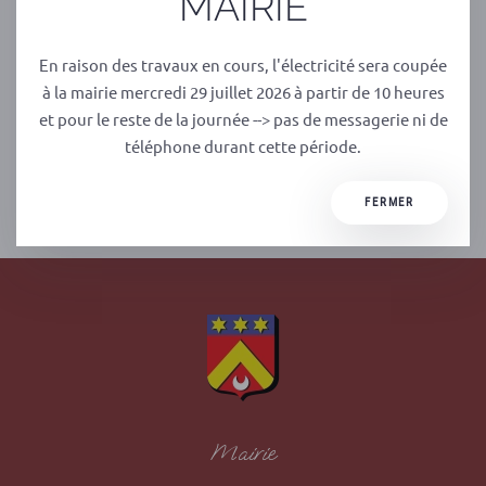
MAIRIE
Anticipez et renseignez dès maintenant votre demande de
En raison des travaux en cours, l'électricité sera coupée
procuration en ligne !
à la mairie mercredi 29 juillet 2026 à partir de 10 heures
Pour accéder à la démarche
et pour le reste de la journée --> pas de messagerie ni de
https://www.maprocuration.gouv.fr/
téléphone durant cette période.
PRÉCÉDENT
SUIVANT
FERMER
Mairie