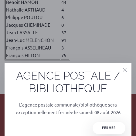
Benoît HAMON
44
Nathalie ARTHAUD
4
Philippe POUTOU
6
Jacques CHEMINADE
0
Jean LASSALLE
37
Jean-Luc MELENCHON
91
François ASSELINEAU
3
François FILLON
75
AGENCE POSTALE /
PRÉCÉDENT
SUIVANT
BIBLIOTHEQUE
L'agence postale communale/bibliothèque sera
exceptionnellement fermée le samedi 08 août 2026
FERMER