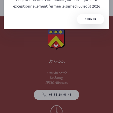
PRÉCÉDENT
SUIVANT
exceptionnellement fermée le samedi 08 août 2026
FERMER
Mairie
1 rue du Stade
Le Bourg
19380 Albussac
05 55 28 61 48