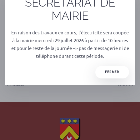
SECRETARIAT DE
SAMEDI : 8H-13H
DIMANCHE : 8H30-12H30
MAIRIE
Natacha et Stéphane remercient leur clientèle de leur
En raison des travaux en cours, l'électricité sera coupée
compréhension.
à la mairie mercredi 29 juillet 2026 à partir de 10 heures
Pour votre santé et la santé des gens que vous aimez,
et pour le reste de la journée --> pas de messagerie ni de
respectez rigoureusement le confinement et les gestes
téléphone durant cette période.
barrières.
FERMER
PRÉCÉDENT
SUIVANT