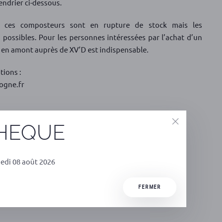
lendrier ci-dessous.
, ces composteurs sont en rupture de stock mais les
 possibles. Pour les personnes intéressées par l’achat d’un
 en amont auprès de XV’D est indispensable.
tions :
ogne.fr
THEQUE
edi 08 août 2026
FERMER