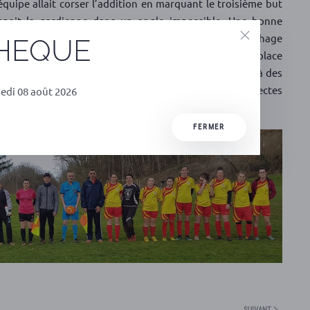
équipe allait corser l’addition en marquant le troisième but
mpait la gardienne dans un angle impossible. Une bonne
THEQUE
e
entions de la gardienne adverse. L’USFV se classe à la 3
place
 se tient en 6 points. Nos filles vont devoir faire face à des
rochains week-ends en affrontant des prétendantes directes
edi 08 août 2026
 à venir les encourager au stade.
FERMER
SUIVANT