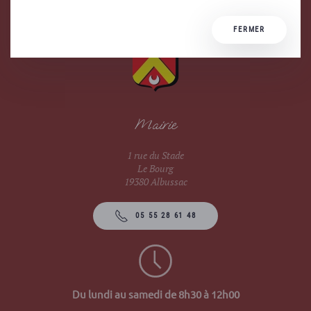
FERMER
Mairie
1 rue du Stade
Le Bourg
19380 Albussac
05 55 28 61 48
Du lundi au samedi de 8h30 à 12h00