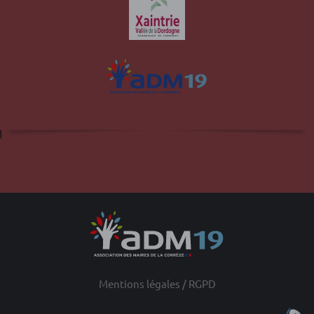
Site officiel de la commune d'Albussac en
Corrèze
Mentions légales / RGPD