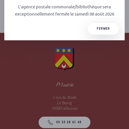
L'agence postale communale/bibliothèque sera
exceptionnellement fermée le samedi 08 août 2026
PRÉCÉDENT
SUIVANT
FERMER
Mairie
1 rue du Stade
Le Bourg
19380 Albussac
05 55 28 61 48