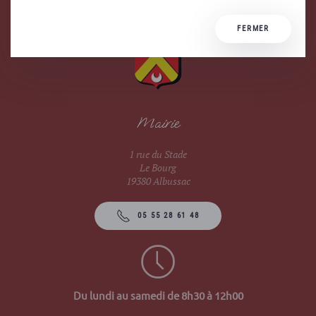
FERMER
Mairie
1 rue du Stade
Le Bourg
19380 Albussac
05 55 28 61 48
Du lundi au samedi de 8h30 à 12h00