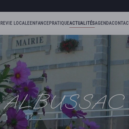
IRE
VIE LOCALE
ENFANCE
PRATIQUE
ACTUALITÉS
AGENDA
CONTAC
ALBUSSAC