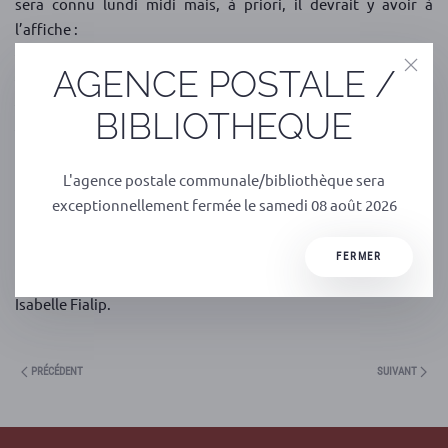
sera connu lundi midi mais, à priori, il devrait y avoir à
l’affiche :
– Petit vampire
AGENCE POSTALE /
– Poly
– Calamity
BIBLIOTHEQUE
– Les trolls 2
Le tarif sera de 4 euros (goûter compris : chaque enfant
recevra une petite poche contenant son goûter, avec
L'agence postale communale/bibliothèque sera
quelques petits bonbons d’Halloween, étant donné que cette
exceptionnellement fermée le samedi 08 août 2026
année la chasse aux bonbons ne sera pas possible … Covid
oblige !).
FERMER
Les personnes intéressées doivent prendre contact avec
Isabelle Fialip.
PRÉCÉDENT
SUIVANT