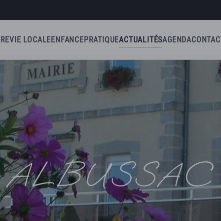
IRE
VIE LOCALE
ENFANCE
PRATIQUE
ACTUALITÉS
AGENDA
CONTAC
ALBUSSAC