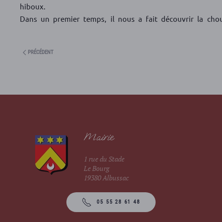
hiboux.
Dans un premier temps, il nous a fait découvrir la chou
PRÉCÉDENT
Mairie
1 rue du Stade
Le Bourg
19380 Albussac
05 55 28 61 48