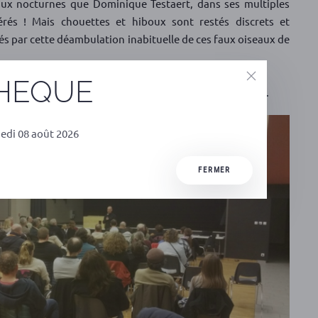
aux nocturnes que Dominique Testaert, dans ses multiples
pérés ! Mais chouettes et hiboux sont restés discrets et
és par cette déambulation inabituelle de ces faux oiseaux de
érience pour tous !
THEQUE
 Testaert pour sa gentillesse et son professionnalisme.
edi 08 août 2026
FERMER