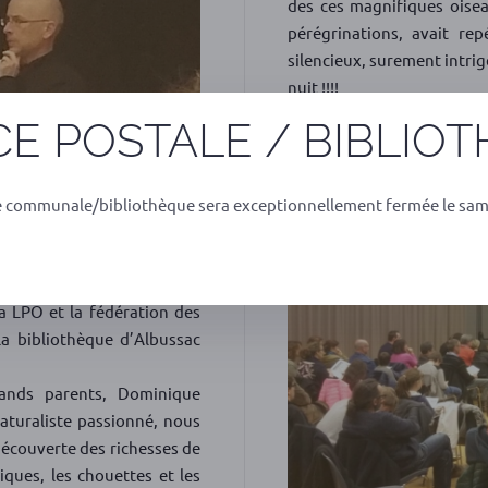
des ces magnifiques oise
pérégrinations, avait re
silencieux, surement intrig
nuit !!!!
Une belle et mémorable exp
E POSTALE / BIBLIO
Un grand merci à Dominique
e communale/bibliothèque sera exceptionnellement fermée le sam
a LPO et la fédération des
la bibliothèque d’Albussac
ands parents, Dominique
aturaliste passionné, nous
découverte des richesses de
iques, les chouettes et les