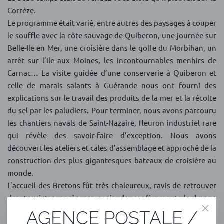
Corrèze.
Le programme était varié, entre autres des paysages à couper
le souffle avec la côte sauvage de Quiberon, une journée sur
Belle-Ile en Mer, une croisière dans le golfe du Morbihan, un
arrêt sur l’ile aux Moines, les incontournables menhirs de
Carnac… La visite guidée d’une conserverie à Quiberon et
celle de marais salants à Guérande nous ont fourni des
explications sur le travail des produits de la mer et la récolte
du sel par les paludiers. Pour terminer, nous avons parcouru
les chantiers navals de Saint-Nazaire, fleuron industriel rare
qui révèle des savoir-faire d’exception. Nous avons
découvert les ateliers et cales d’assemblage et approché de la
construction des plus gigantesques bateaux de croisière au
monde.
L’accueil des Bretons fût très chaleureux, ravis de retrouver
des touristes après ces mois de confinement, la bonne
ambiance au sein du groupe a vite mis au second plan les
AGENCE POSTALE /
quelques contraintes sanitaires auxquelles tous se sont pliés