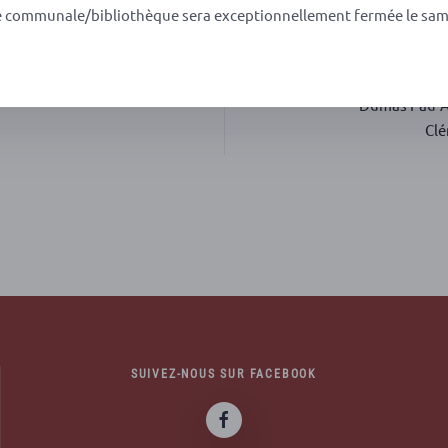
e communale/bibliothèque sera exceptionnellement fermée le sam
Cal
D
B
Dumas Pau-Au
Clé
SUIVEZ-NOUS SUR FACEBOOK