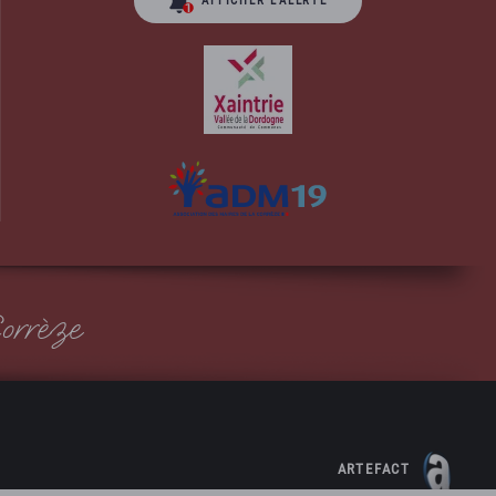
AFFICHER L’ALERTE
orrèze
ARTEFACT