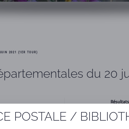
UIN 2021 (1ER TOUR)
épartementales du 20 jui
Résultat
E POSTALE / BIBLIO