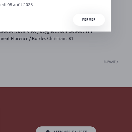
Nuls :
15
edi 08 août 2026
mels Martine / Chassaing Jérôme :
15
uchamp Sébastien / Troya Sonia :
76
FERMER
rajou Fanny / Armenaud William :
8
dubert Laurence / Leygnac Jean-Claude :
171
ment Florence / Bordes Christian :
31
SUIVANT