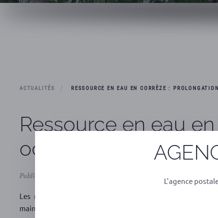
ACTUALITÉS
RESSOURCE EN EAU EN CORRÈZE : PROLONGATION
Ressource en eau en C
octobre 2018
AGENC
Publié le 10 octobre 2018
L'agence postal
Les restrictions mentionnées dans l’arrêté préfectoral 
maintenues et prolongées
jusqu’au 31 octobre 2018 inclus
p