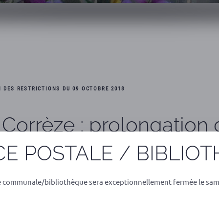
 DES RESTRICTIONS DU 09 OCTOBRE 2018
orrèze : prolongation d
E POSTALE / BIBLIO
e communale/bibliothèque sera exceptionnellement fermée le sam
du 28 septembre 2018 sont
octobre 2018.
ar
arrêté préfectoral du 09