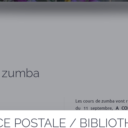
e zumba
Les cours de zumba vont r
du 11 septembre,
A CO
enregistrées à la date du 
E POSTALE / BIBLIO
Les tarifs sont les suivan