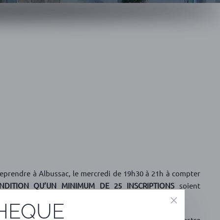
eprendre à Albussac, le mercredi de 19h30 à 21h à compter
NDITION QU’UN MINIMUM DE 25 INSCRIPTIONS
soient
11 septembre.
THEQUE
ts : 50 euros/trimestre pour les adultes, 40 euros/trimestre