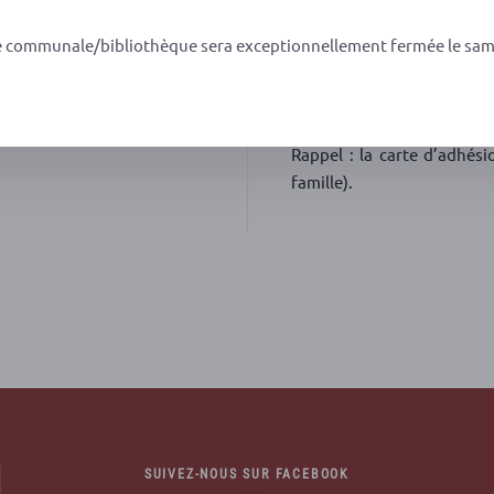
pour les 12-18 ans et 30 eu
e communale/bibliothèque sera exceptionnellement fermée le sam
Il faudra fournir les 3 c
l’ordre de Familles Rurales
Rappel : la carte d’adhési
famille).
SUIVEZ-NOUS SUR FACEBOOK