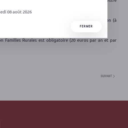
ros/trimestre pour les moins de 12 ans.
edi 08 août 2026
hèques pour les 3 trimestres au moment de l’inscription (à
 Albussac).
FERMER
on Familles Rurales est obligatoire (20 euros par an et par
SUIVANT