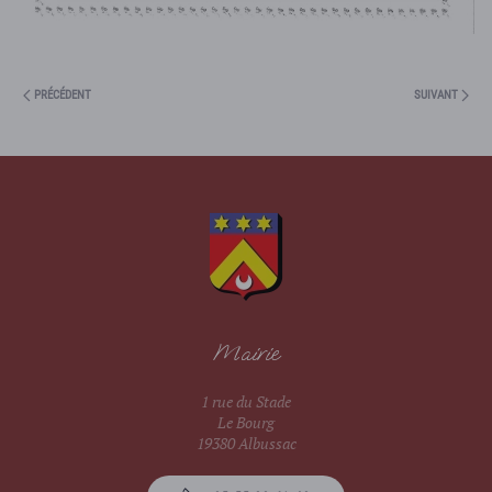
PRÉCÉDENT
SUIVANT
Mairie
1 rue du Stade
Le Bourg
19380 Albussac