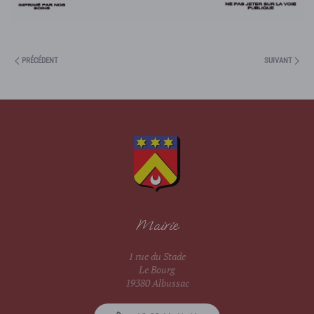
PRÉCÉDENT
SUIVANT
Mairie
1 rue du Stade
Le Bourg
19380 Albussac