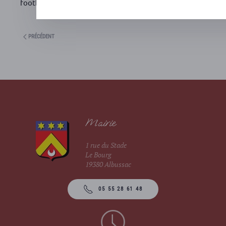
footballistique aux jeunes garçons et filles de la commune 
PRÉCÉDENT
Mairie
1 rue du Stade
Le Bourg
19380 Albussac
05 55 28 61 48