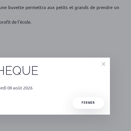
, une buvette permettra aux petits et grands de prendre un
rofit de l’école.
THEQUE
edi 08 août 2026
FERMER