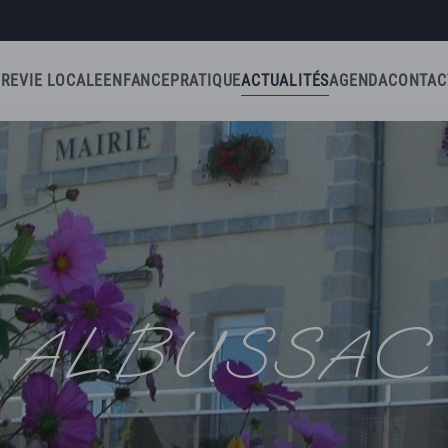
IRE
VIE LOCALE
ENFANCE
PRATIQUE
ACTUALITÉS
AGENDA
CONTAC
ALBUSSAC