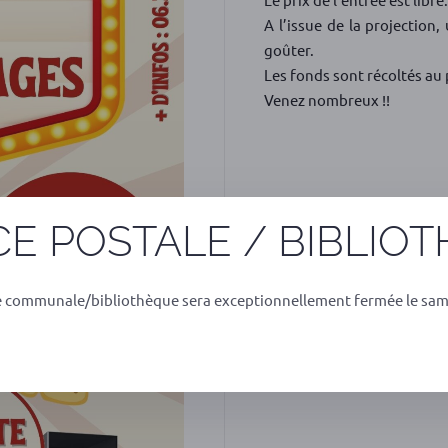
A l’issue de la projection
goûter.
Les fonds sont récoltés au p
Venez nombreux !!
E POSTALE / BIBLIO
e communale/bibliothèque sera exceptionnellement fermée le sam