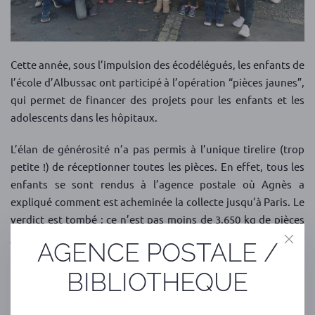
Cette année, sous l’impulsion des écodélégués, les enfants de
l’école d’Albussac ont participé à l’opération “pièces jaunes”,
qui permet de financer des projets pour les enfants et les
adolescents dans les hôpitaux.
L’élan de générosité n’a pas permis à l’unique tirelire (trop
petite !) de réceptionner toutes les pièces. En effet, tous les
enfants se sont rendus à l’agence postale où Agnès a
expliqué comment est acheminée la collecte jusqu’à Paris. Le
verdict est tombé : ce n’est pas moins de 3,650 kg de pièces
jaunes qui ont été récoltées.
AGENCE POSTALE /
Un grand bravo aux enfants qui ont su mobiliser les adultes
BIBLIOTHEQUE
autour d’eux !