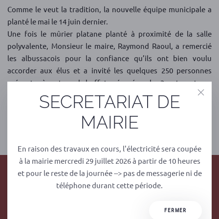
Comme le veut la tradition, la nouvelle équipe municipale a
planté le mai le 14 juin dernier.
Une fois le mûrier platane planté à proximité de la salle
polyvalente, Monsieur le maire, Raymond Raoul, a remercié
les albussacois pour la confiance qu’ils ont bien voulu
accorder aux élus et a invité les quelques 250 personnes
présentes à partager le buffet préparé par les 3 restaurateurs
de la commune et offert par l’ensemble des conseillers.
SECRETARIAT DE
MAIRIE
PRÉCÉDENT
SUIVANT
En raison des travaux en cours, l'électricité sera coupée
à la mairie mercredi 29 juillet 2026 à partir de 10 heures
et pour le reste de la journée --> pas de messagerie ni de
téléphone durant cette période.
FERMER