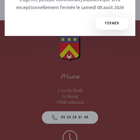
PRÉCÉDENT
SUIVANT
exceptionnellement fermée le samedi 08 août 2026
FERMER
Mairie
1 rue du Stade
Le Bourg
19380 Albussac
05 55 28 61 48