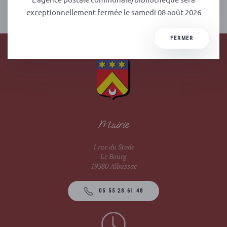
PRÉCÉDENT
SUIVANT
exceptionnellement fermée le samedi 08 août 2026
FERMER
Mairie
1 rue du Stade
Le Bourg
19380 Albussac
05 55 28 61 48