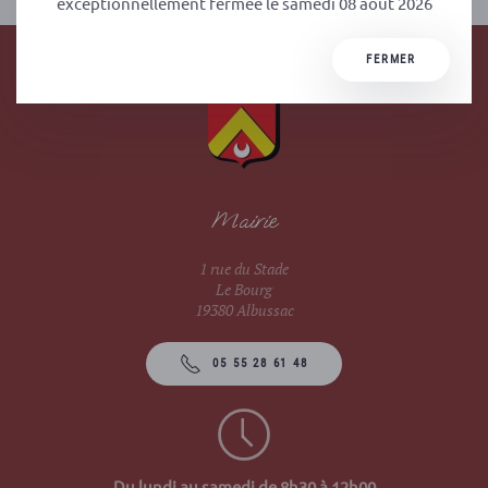
exceptionnellement fermée le samedi 08 août 2026
FERMER
Mairie
1 rue du Stade
Le Bourg
19380 Albussac
05 55 28 61 48
Du lundi au samedi de 8h30 à 12h00