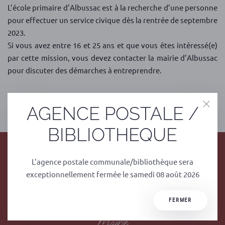
L’école primaire d’Albussac est à la recherche d’une personne
pour effectuer un service civique dès la rentrée de septembre
2023.
Si vous avez entre 16 et 25 ans et que vous êtes intéressé(e)
par cette mission, vous devez contacter la mairie d’Albussac
pour discuter des démarches à entreprendre.
PRÉCÉDENT
SUIVANT
AGENCE POSTALE /
BIBLIOTHEQUE
L'agence postale communale/bibliothèque sera
exceptionnellement fermée le samedi 08 août 2026
FERMER
Mairie