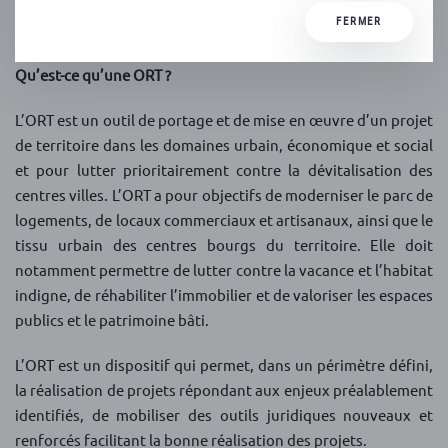
L’ORT fait un focus sur les deux centralités : Argentat-sur-
FERMER
Dordogne et Saint-Privat.
Qu’est-ce qu’une ORT ?
L’ORT est un outil de portage et de mise en œuvre d’un projet
de territoire dans les domaines urbain, économique et social
et pour lutter prioritairement contre la dévitalisation des
centres villes. L’ORT a pour objectifs de moderniser le parc de
logements, de locaux commerciaux et artisanaux, ainsi que le
tissu urbain des centres bourgs du territoire. Elle doit
notamment permettre de lutter contre la vacance et l’habitat
indigne, de réhabiliter l’immobilier et de valoriser les espaces
publics et le patrimoine bâti.
L’ORT est un dispositif qui permet, dans un périmètre défini,
la réalisation de projets répondant aux enjeux préalablement
identifiés, de mobiliser des outils juridiques nouveaux et
renforcés facilitant la bonne réalisation des projets.