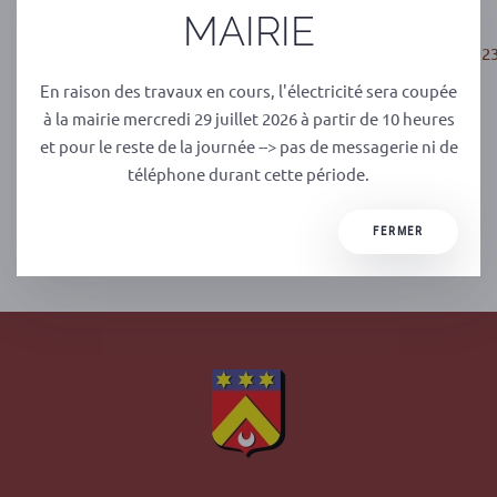
MAIRIE
Le consulter en
ligne :
https://www.calameo.com/read/007472108bf6fdd2
En raison des travaux en cours, l'électricité sera coupée
ou
à la mairie mercredi 29 juillet 2026 à partir de 10 heures
et pour le reste de la journée --> pas de messagerie ni de
Le télécharger :
https://lc.cx/Monpanierfermier
téléphone durant cette période.
FERMER
PRÉCÉDENT
SUIVANT