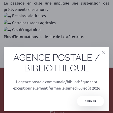
Le passage en crise une implique une suspension des
prélèvements d’eau hors :
Besoins prioritaires
Certains usages agricoles
Cas dérogatoires
Plus d’informations sur le site de la préfecture.
PRÉCÉDENT
SUIVANT
AGENCE POSTALE /
BIBLIOTHEQUE
L'agence postale communale/bibliothèque sera
exceptionnellement fermée le samedi 08 août 2026
FERMER
Mairie