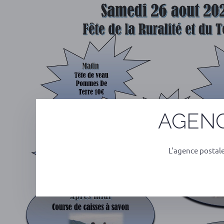
AGENC
L'agence postal