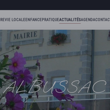
IRE
VIE LOCALE
ENFANCE
PRATIQUE
ACTUALITÉS
AGENDA
CONTAC
ALBUSSAC