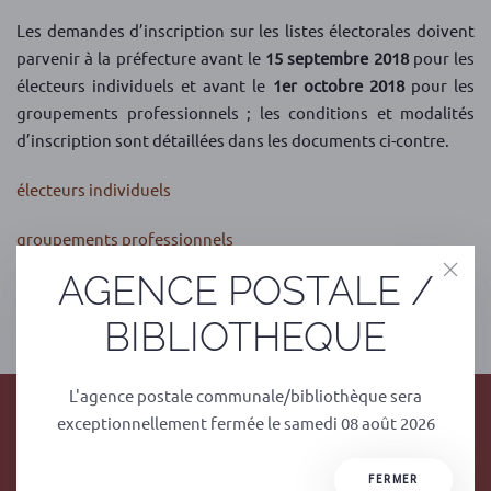
Les demandes d’inscription sur les listes électorales doivent
parvenir à la préfecture avant le
15 septembre 2018
pour les
électeurs individuels et avant le
1er octobre 2018
pour les
groupements professionnels ; les conditions et modalités
d’inscription sont détaillées dans les documents ci-contre.
électeurs individuels
groupements professionnels
AGENCE POSTALE /
PRÉCÉDENT
SUIVANT
BIBLIOTHEQUE
L'agence postale communale/bibliothèque sera
exceptionnellement fermée le samedi 08 août 2026
FERMER