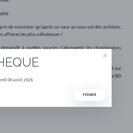
alité
pris de constater qu’après un saut au sous-sol des archives,
es affaires les plus nébuleuses ?
 demandé à quelles sources s’abreuvent les chroniqueurs
l’histoire secrète et font la grande Histoire ?
THEQUE
ales restent bien souvent un monde mystérieux… et il est
 l’image de ces professionnels, à travers l’univers de la BD
edi 08 août 2026
FERMER
rie-val-dordogne.fr/index