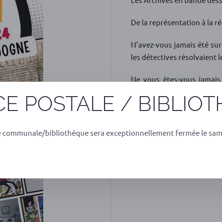
De la représentation à la ré
N’avez-vous jamais été sur
les détectives résolvaient l
Ne vous êtes-vous jamais
encapuchonnés qui écrivent 
E POSTALE / BIBLIO
Les Archives département
grand temps de dépoussiérer
e communale/bibliothèque sera exceptionnellement fermée le sam
!
https://mediatheque.xaint