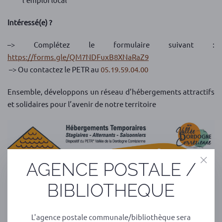
Intéressé(e) ?
–> Complétez le formulaire suivant :
https://forms.gle/QM7NDFuxB8XNaRaZ9
–> Ou contactez le PETR au
05.19.59.04.00
Ensemble, développons un réseau d’hébergements attractifs
et solidaires pour l’avenir de notre territoire
AGENCE POSTALE /
BIBLIOTHEQUE
L'agence postale communale/bibliothèque sera